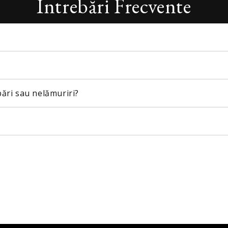
Întrebări Frecvente
bări sau nelămuriri?