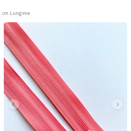
0 cm Lungime
chid Fix Cafeniu
Dantela Couture Argintie
Tafta Fixa cu Scl
pe Tulle Nude cu Model
- 3 m La
Geometric, cu Perle,
Margele si Paiete