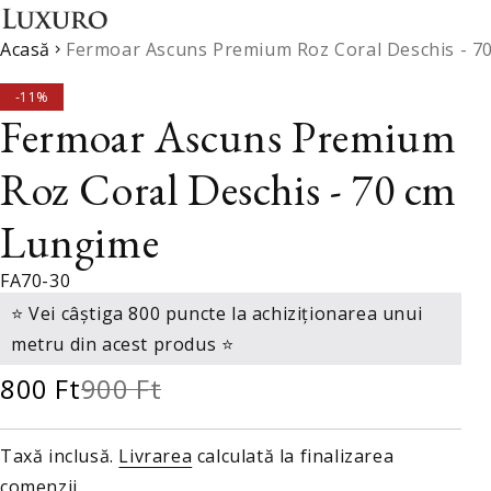
Sari la conținut
Treci la bara laterală
Salt pentru a vinde produse
Acasă
Fermoar Ascuns Premium Roz Coral Deschis - 7
SALE
-11%
Fermoar Ascuns Premium
Roz Coral Deschis - 70 cm
Lungime
oal Peliculizat Creponat
Dantela Couture Auriu
Satin Li
Bleumarin
Antic cu Model Simetric,
cu Margele si Paiete
FA70-30
⭐ Vei câștiga 800 puncte la achiziționarea unui
metru din acest produs ⭐
800 Ft
900 Ft
Taxă inclusă.
Livrarea
calculată la finalizarea
comenzii.