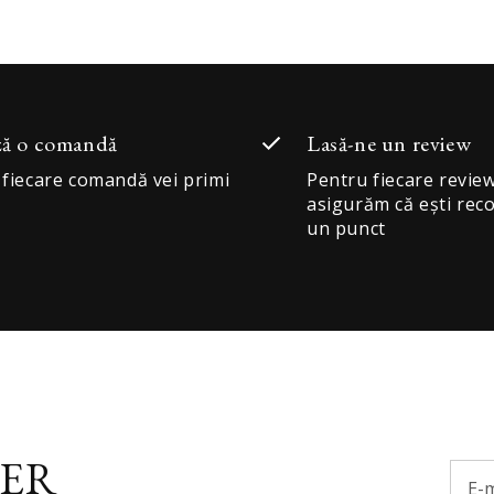
ză o comandă
Lasă-ne un review
 fiecare comandă vei primi
Pentru fiecare review
asigurăm că ești re
un punct
ER