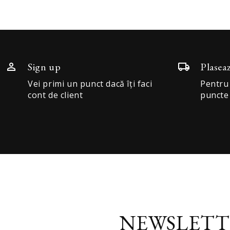
Sign up
Plasea
Vei primi un punct dacă îți faci
Pentru
cont de client
puncte
NEWSLETT