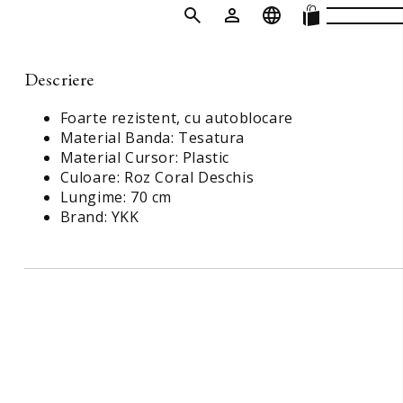
Descriere
Foarte rezistent, cu autoblocare
Material Banda: Tesatura
Material Cursor: Plastic
Culoare: Roz Coral Deschis
ipici Nude
Dantela Couture Rosie cu
Tafta Elastica Premi
Lungime: 70 cm
time
Perle, Margele si Paiete
Sidefata Rosie
Brand: YKK