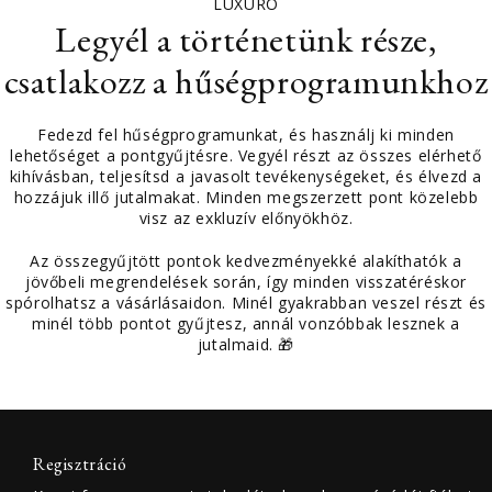
LUXURO
Legyél a történetünk része,
csatlakozz a hűségprogramunkhoz
Fedezd fel hűségprogramunkat, és használj ki minden
lehetőséget a pontgyűjtésre. Vegyél részt az összes elérhető
kihívásban, teljesítsd a javasolt tevékenységeket, és élvezd a
hozzájuk illő jutalmakat. Minden megszerzett pont közelebb
visz az exkluzív előnyökhöz.
Az összegyűjtött pontok kedvezményekké alakíthatók a
jövőbeli megrendelések során, így minden visszatéréskor
spórolhatsz a vásárlásaidon. Minél gyakrabban veszel részt és
minél több pontot gyűjtesz, annál vonzóbbak lesznek a
jutalmaid. 🎁
Regisztráció