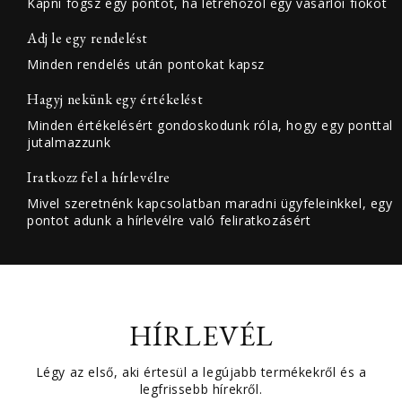
Kapni fogsz egy pontot, ha létrehozol egy vásárlói fiókot
Adj le egy rendelést
Minden rendelés után pontokat kapsz
Hagyj nekünk egy értékelést
Minden értékelésért gondoskodunk róla, hogy egy ponttal
jutalmazzunk
Iratkozz fel a hírlevélre
Mivel szeretnénk kapcsolatban maradni ügyfeleinkkel, egy
pontot adunk a hírlevélre való feliratkozásért
HÍRLEVÉL
Légy az első, aki értesül a legújabb termékekről és a
legfrissebb hírekről.