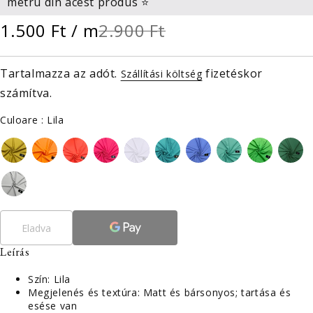
metru din acest produs ⭐
1.500 Ft
/ m
2.900 Ft
Tartalmazza az adót.
fizetéskor
Szállítási költség
számítva.
Culoare
Culoare
:
Lila
Eladva
Leírás
Szín: Lila
Megjelenés és textúra: Matt és bársonyos; tartása és
esése van