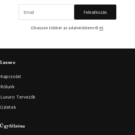
Feliratkozás
Olvasson többet az adatvédelemről
itt
.
Luxuro
Kapcsolat
Rólunk
Luxuro Tervezők
Üzletek
Ügyfélzóna