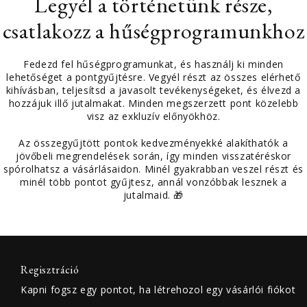
Legyél a történetünk része,
csatlakozz a hűségprogramunkhoz
Fedezd fel hűségprogramunkat, és használj ki minden
lehetőséget a pontgyűjtésre. Vegyél részt az összes elérhető
kihívásban, teljesítsd a javasolt tevékenységeket, és élvezd a
hozzájuk illő jutalmakat. Minden megszerzett pont közelebb
visz az exkluzív előnyökhöz.
Az összegyűjtött pontok kedvezményekké alakíthatók a
jövőbeli megrendelések során, így minden visszatéréskor
spórolhatsz a vásárlásaidon. Minél gyakrabban veszel részt és
minél több pontot gyűjtesz, annál vonzóbbak lesznek a
jutalmaid. 🎁
Regisztráció
Kapni fogsz egy pontot, ha létrehozol egy vásárlói fiókot