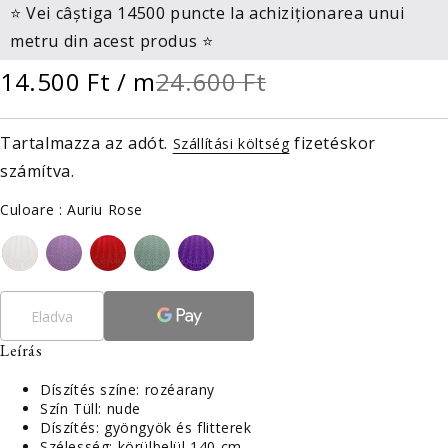
⭐ Vei câștiga 14500 puncte la achiziționarea unui
metru din acest produs ⭐
14.500 Ft
/ m
24.600 Ft
Tartalmazza az adót.
fizetéskor
Szállítási költség
számítva.
Culoare
Culoare
:
Auriu Rose
Eladva
Leírás
Díszítés színe: rozéarany
Szín
Tüll: nude
Díszítés: gyöngyök és flitterek
Szélesség: körülbelül 140 cm