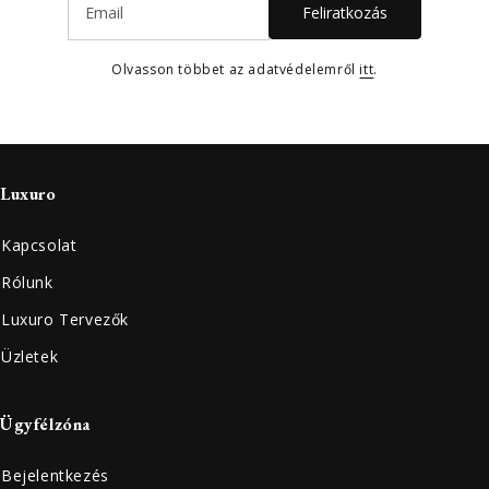
Feliratkozás
Olvasson többet az adatvédelemről
itt
.
Luxuro
Kapcsolat
Rólunk
Luxuro Tervezők
Üzletek
Ügyfélzóna
Bejelentkezés