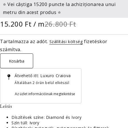
⭐ Vei câștiga 15200 puncte la achiziționarea unui
metru din acest produs ⭐
15.200 Ft
/ m
26.800 Ft
Tartalmazza az adót.
fizetéskor
Szállítási költség
számítva.
Kosárba
Átvehető itt:
Luxuro Craiova
Általában 2 órán belül elkészül
Az üzlet információinak megtekintése
Leírás
Díszítések színe: Diamond és Ivory
Szín
tüll: Ivory