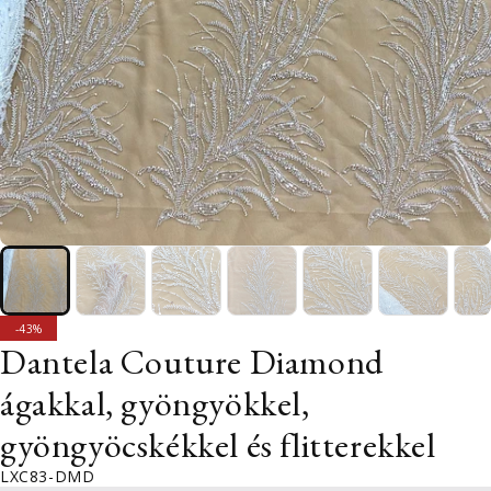
ELADÁS
-43%
Dantela Couture Diamond
ágakkal, gyöngyökkel,
gyöngyöcskékkel és flitterekkel
LXC83-DMD