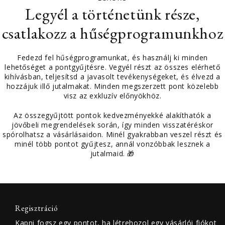
Legyél a történetünk része,
csatlakozz a hűségprogramunkhoz
Fedezd fel hűségprogramunkat, és használj ki minden
lehetőséget a pontgyűjtésre. Vegyél részt az összes elérhető
kihívásban, teljesítsd a javasolt tevékenységeket, és élvezd a
hozzájuk illő jutalmakat. Minden megszerzett pont közelebb
visz az exkluzív előnyökhöz.
Az összegyűjtött pontok kedvezményekké alakíthatók a
jövőbeli megrendelések során, így minden visszatéréskor
spórolhatsz a vásárlásaidon. Minél gyakrabban veszel részt és
minél több pontot gyűjtesz, annál vonzóbbak lesznek a
jutalmaid. 🎁
Regisztráció
Kapni fogsz egy pontot, ha létrehozol egy vásárlói fiókot