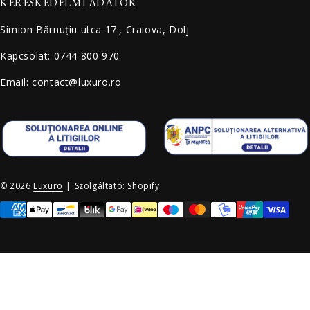
KERESKEDELMI ADATOK
Simion Bărnuțiu utca 17., Craiova, Dolj
Kapcsolat: 0744 800 970
Email: contact@luxuro.ro
© 2026
Luxuro
|
Szolgáltató: Shopify
Fizetési módok