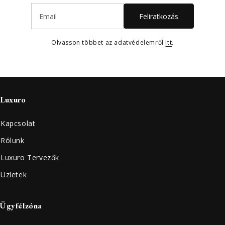
Feliratkozás
Olvasson többet az adatvédelemről
itt
.
Luxuro
Kapcsolat
Rólunk
Luxuro Tervezők
Üzletek
Ügyfélzóna