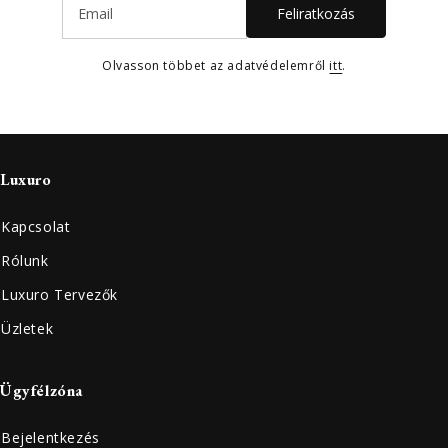
Feliratkozás
Olvasson többet az adatvédelemről
itt
.
Luxuro
Kapcsolat
Rólunk
Luxuro Tervezők
Üzletek
Ügyfélzóna
Bejelentkezés