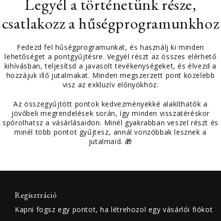
Legyél a történetünk része,
csatlakozz a hűségprogramunkhoz
Fedezd fel hűségprogramunkat, és használj ki minden
lehetőséget a pontgyűjtésre. Vegyél részt az összes elérhető
kihívásban, teljesítsd a javasolt tevékenységeket, és élvezd a
hozzájuk illő jutalmakat. Minden megszerzett pont közelebb
visz az exkluzív előnyökhöz.
Az összegyűjtött pontok kedvezményekké alakíthatók a
jövőbeli megrendelések során, így minden visszatéréskor
spórolhatsz a vásárlásaidon. Minél gyakrabban veszel részt és
minél több pontot gyűjtesz, annál vonzóbbak lesznek a
jutalmaid. 🎁
Regisztráció
Kapni fogsz egy pontot, ha létrehozol egy vásárlói fiókot