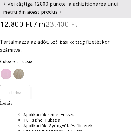
⭐ Vei câștiga 12800 puncte la achiziționarea unui
metru din acest produs ⭐
12.800 Ft
/ m
23.400 Ft
Tartalmazza az adót.
fizetéskor
Szállítási költség
számítva.
Culoare
Culoare
:
Fucsia
Eladva
Leírás
Applikációk színe: Fukszia
Tüll színe: Fukszia
Applikációk: Gyöngyök és flitterek